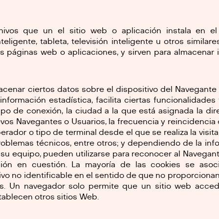
hivos que un el sitio web o aplicación instala en el
eligente, tableta, televisión inteligente u otros similar
 páginas web o aplicaciones, y sirven para almacenar i
cenar ciertos datos sobre el dispositivo del Navegante
información estadística, facilita ciertas funcionalidade
empo de conexión, la ciudad a la que está asignada la di
os Navegantes o Usuarios, la frecuencia y reincidencia de
perador o tipo de terminal desde el que se realiza la visit
roblemas técnicos, entre otros; y dependiendo de la in
 su equipo, pueden utilizarse para reconocer al Navegant
ción en cuestión. La mayoría de las cookies se asoc
vo no identificable en el sentido de que no proporciona
s. Un navegador solo permite que un sitio web acced
tablecen otros sitios Web.