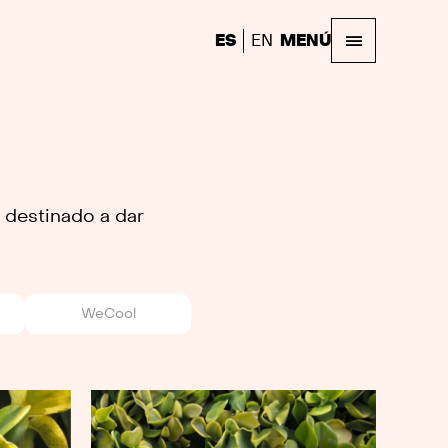
ES
EN
MENÚ
 destinado a dar
WeCool