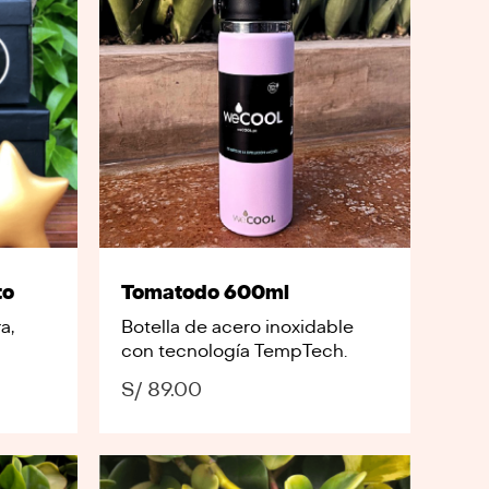
to
Tomatodo 600ml
a,
Botella de acero inoxidable
con tecnología TempTech.
S/
89.00