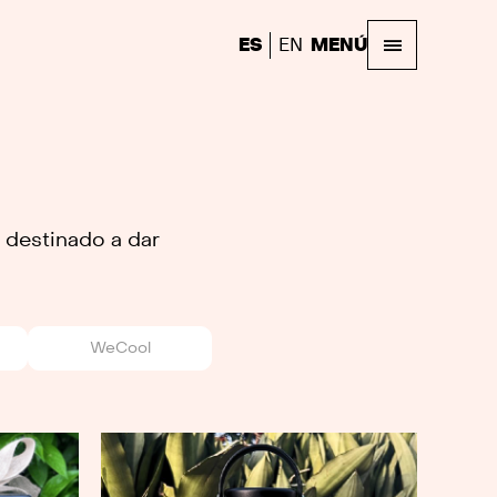
ES
EN
MENÚ
 destinado a dar
WeCool