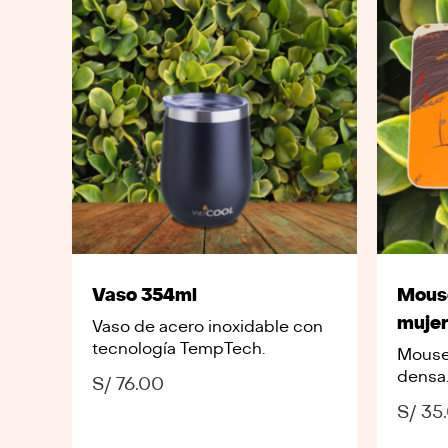
Vaso 354ml
Mouse
muje
Vaso de acero inoxidable con
tecnología TempTech.
Mouse
densa.
S/
76.00
S/
35